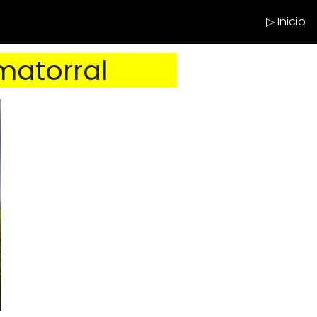
▷ Inicio
matorral