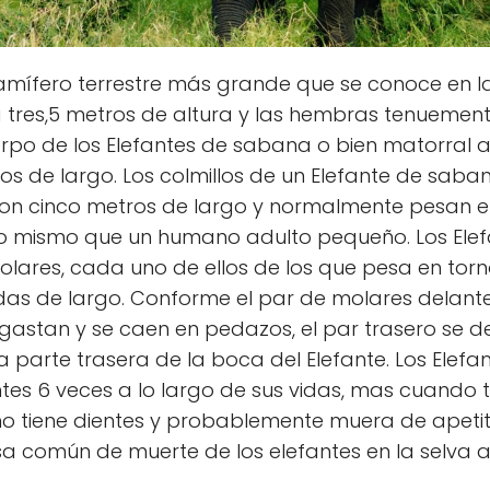
mamífero terrestre más grande que se conoce en la
 tres,5 metros de altura y las hembras tenueme
uerpo de los Elefantes de sabana o bien matorral
tros de largo. Los colmillos de un Elefante de sa
n cinco metros de largo y normalmente pesan entr
 mismo que un humano adulto pequeño. Los Elef
olares, cada uno de ellos de los que pesa en torn
as de largo. Conforme el par de molares delante
gastan y se caen en pedazos, el par trasero se d
 parte trasera de la boca del Elefante. Los Elef
ntes 6 veces a lo largo de sus vidas, mas cuando 
o tiene dientes y probablemente muera de apetito
común de muerte de los elefantes en la selva a