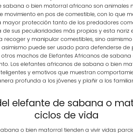
de sabana o bien matorral africano son animales 
te movimiento en pos de comestible, con lo que
na mayor protección tanto de los predadores como
a de sus peculiaridades más propias y esta nariz e
ara recoger y manipular comestibles, sino asimism
os, asimismo puede ser usado para defenderse d
n otros machos de Elefantes Africanos de sabana 
o. Los elefantes africanos de sabana o bien ma
teligentes y emotivos que muestran comportamie
era profunda a los jóvenes y plañir a los familiar
el elefante de sabana o mato
ciclos de vida
sabana o bien matorral tienden a vivir vidas parc