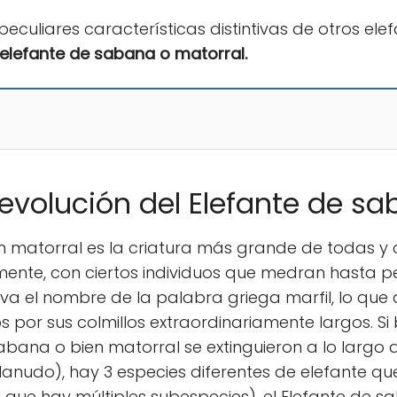
 peculiares características distintivas de otros ele
elefante de sabana o matorral.
 evolución del Elefante
de sa
en matorral es la criatura más grande de todas y 
almente, con ciertos individuos que medran hasta 
eva el nombre de la palabra griega marfil, lo que 
por sus colmillos extraordinariamente largos. Si
abana o bien matorral se extinguieron a lo largo d
lanudo), hay 3 especies diferentes de elefante q
el que hay múltiples subespecies), el Elefante de s