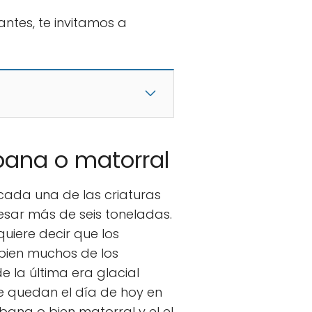
fantes, te invitamos a
bana o matorral
cada una de las criaturas
pesar más de seis toneladas.
quiere decir que los
 bien muchos de los
e la última era glacial
ue quedan el día de hoy en
abana o bien matorral y el el