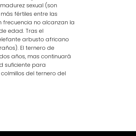
a madurez sexual (son
ás fértiles entre las
on frecuencia no alcanzan la
e edad. Tras el
lefante arbusto africano
ños). El ternero de
 dos años, mas continuará
d suficiente para
olmillos del ternero del